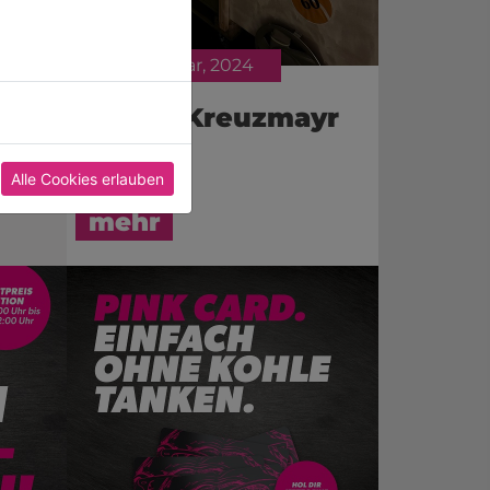
09. Februar, 2024
in
pink & Kreuzmayr
feiern!
Alle Cookies erlauben
mehr