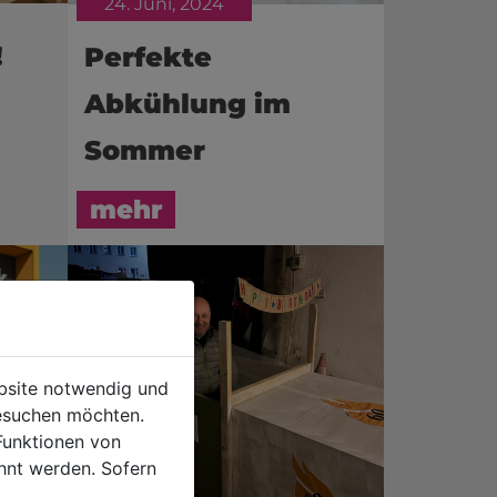
24. Juni, 2024
!
Perfekte
Abkühlung im
Sommer
mehr
ebsite notwendig und
esuchen möchten.
Funktionen von
hnt werden. Sofern