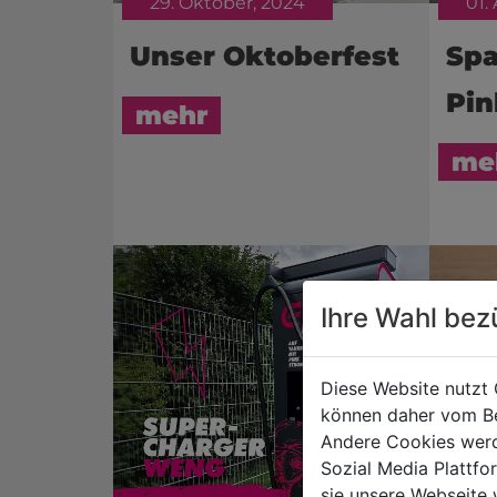
29. Oktober, 2024
01.
Unser Oktoberfest
Spa
Pin
mehr
me
Ihre Wahl bez
Diese Website nutzt 
können daher vom Be
Andere Cookies werd
Sozial Media Plattf
sie unsere Webseite 