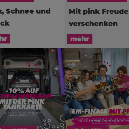
z, Schnee und
Mit pink Freude
eck
verschenken
hr
mehr