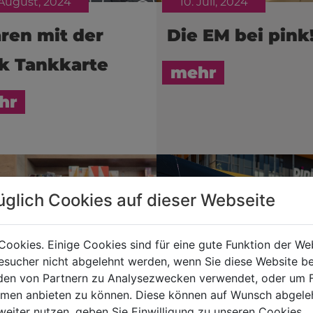
 August, 2024
10. Juli, 2024
ren mit der
Die EM bei pink
k Tankkarte
mehr
hr
üglich Cookies auf dieser Webseite
Cookies. Einige Cookies sind für eine gute Funktion der W
sucher nicht abgelehnt werden, wenn Sie diese Website b
en von Partnern zu Analysezwecken verwendet, oder um 
ormen anbieten zu können. Diese können auf Wunsch abgele
weiter nutzen, geben Sie Einwilligung zu unseren Cookies.