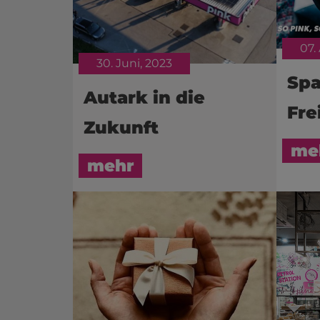
07.
30. Juni, 2023
Spa
Autark in die
Fre
Zukunft
me
mehr