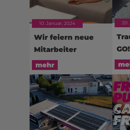
20.
10. Januar, 2024
Tra
Wir feiern neue
GO!
Mitarbeiter
me
mehr