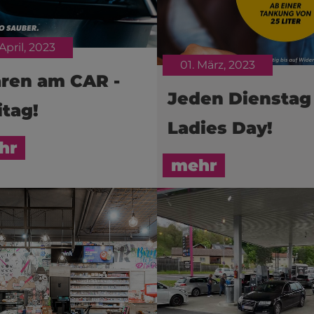
 April, 2023
01. März, 2023
ren am CAR -
Jeden Dienstag 
itag!
Ladies Day!
hr
mehr