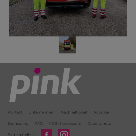
Kontakt
Unternehmen
Nachhaltigkeit
Autarkie
Sponsoring
FAQ
AGB / Impressum
Datenschutz
Barrierefreiheit