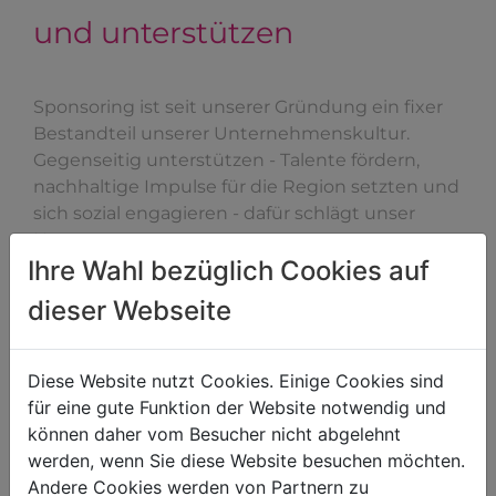
und unterstützen
Sponsoring ist seit unserer Gründung ein fixer
Bestandteil unserer Unternehmenskultur.
Gegenseitig unterstützen - Talente fördern,
nachhaltige Impulse für die Region setzten und
sich sozial engagieren - dafür schlägt unser
Herz.
Ihre Wahl bezüglich Cookies auf
Allem voran liegen uns dabei soziale Vereine am
dieser Webseite
Herzen, welche mit ihrer Tätigkeit Menschen
helfen und sie in schwierigen Situationen
unterstützen. Das ist auch bei der
Rettung
der
Diese Website nutzt Cookies. Einige Cookies sind
Fall, weshalb wir die Organisation jährlich mit
für eine gute Funktion der Website notwendig und
einer
Spende
unterstützen. So tragen wir zur
können daher vom Besucher nicht abgelehnt
Versorgung und Sicherheit der Bevölkerung bei.
werden, wenn Sie diese Website besuchen möchten.
Andere Cookies werden von Partnern zu
Mit dem Slogan
"Weil jeder einmal Hilfe