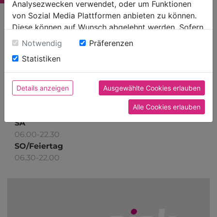
Analysezwecken verwendet, oder um Funktionen
von Sozial Media Plattformen anbieten zu können.
Eferding (Gasthaus)
Diese können auf Wunsch abgelehnt werden. Sofern
Schmiedstr. 29
sie unsere Webseite weiter nutzen, geben Sie
Notwendig
Präferenzen
4070 Eferding
Einwilligung zu unseren Cookies.
Statistiken
pink.tankstellen@kreuzmayr.at
Details anzeigen
Ausgewählte Cookies erlauben
MO-FR
Alle Cookies erlauben
05.00-22.30
SA
06.00-22.30
SO/Feiertag
06.30-22.00